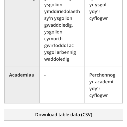
ysgolion
yr ysgol
ymddiriedolaeth
ydy'r
sy'n ysgolion
cyflogwr
gwaddoledig,
ysgolion
cymorth
gwirfoddol ac
ysgol arbennig
waddoledig
Academiau
-
Perchennog
yr academi
ydy'r
cyflogwr
Download table data (CSV)