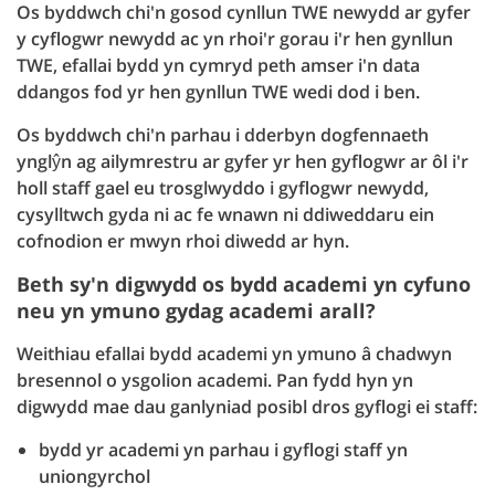
Os byddwch chi'n gosod cynllun TWE newydd ar gyfer
y cyflogwr newydd ac yn rhoi'r gorau i'r hen gynllun
TWE, efallai bydd yn cymryd peth amser i'n data
ddangos fod yr hen gynllun TWE wedi dod i ben.
Os byddwch chi'n parhau i dderbyn dogfennaeth
ynglŷn ag ailymrestru ar gyfer yr hen gyflogwr ar ôl i'r
holl staff gael eu trosglwyddo i gyflogwr newydd,
cysylltwch gyda ni ac fe wnawn ni ddiweddaru ein
cofnodion er mwyn rhoi diwedd ar hyn.
Beth sy'n digwydd os bydd academi yn cyfuno
neu yn ymuno gydag academi arall?
Weithiau efallai bydd academi yn ymuno â chadwyn
bresennol o ysgolion academi. Pan fydd hyn yn
digwydd mae dau ganlyniad posibl dros gyflogi ei staff:
bydd yr academi yn parhau i gyflogi staff yn
uniongyrchol