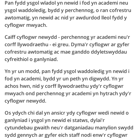
Pan fydd ysgol wladol yn newid i fod yn academi neu
ysgol waddoledig, bydd y perchennog, o ran cofrestru
awtomatig, yn newid ac nid yr awdurdod lleol fydd y
cyflogwr mwyach.
Caiff cyflogwr newydd - perchennog yr academi neu'r
corff llywodraethu - ei greu. Dyma'r cyflogwr ar gyfer
cofrestru awtomatig ac mae ganddo ddyletswyddau
cyfreithiol o ganlyniad.
Yn yr un modd, pan fydd ysgol waddoledig yn newid i
fod yn academi, bydd yr un peth yn digwydd. Yn yr
achos hwn, nid y corff llywodraethu ydy'r cyflogwr
mwyach ond perchennog yr academi yn hytrach ydy'r
cyflogwr newydd.
Os ydych chi dal yn ansicr ydy cyflogwr wedi newid o
ganlyniad i ysgol yn newid ei statws, dylai'r
cytundebau gwaith neu'r datganiadau manylion swydd
sydd gennych ar gyfer eich staff nodi enw'r cyflogwr