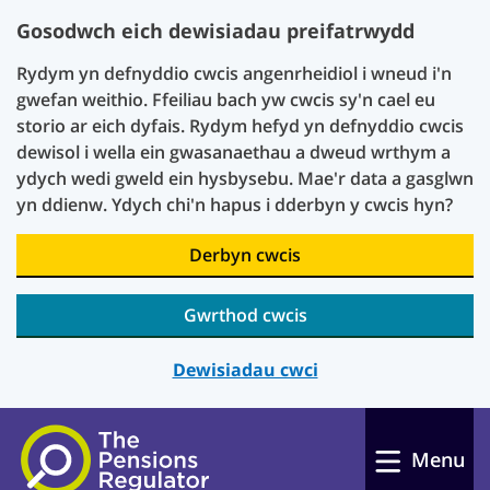
Gosodwch eich dewisiadau preifatrwydd
Rydym yn defnyddio cwcis angenrheidiol i wneud i'n
gwefan weithio. Ffeiliau bach yw cwcis sy'n cael eu
storio ar eich dyfais. Rydym hefyd yn defnyddio cwcis
dewisol i wella ein gwasanaethau a dweud wrthym a
ydych wedi gweld ein hysbysebu. Mae'r data a gasglwn
yn ddienw. Ydych chi'n hapus i dderbyn y cwcis hyn?
Derbyn cwcis
Gwrthod cwcis
Dewisiadau cwci
Skip to main content
Menu