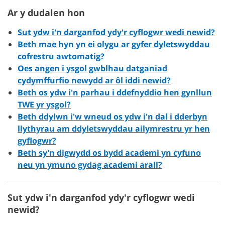
Ar y dudalen hon
Sut ydw i'n darganfod ydy'r cyflogwr wedi newid?
Beth mae hyn yn ei olygu ar gyfer dyletswyddau
cofrestru awtomatig?
Oes angen i ysgol gwblhau datganiad
cydymffurfio newydd ar ôl iddi newid?
Beth os ydw i'n parhau i ddefnyddio hen gynllun
TWE yr ysgol?
Beth ddylwn i'w wneud os ydw i'n dal i dderbyn
llythyrau am ddyletswyddau ailymrestru yr hen
gyflogwr?
Beth sy'n digwydd os bydd academi yn cyfuno
neu yn ymuno gydag academi arall?
Sut ydw i'n darganfod ydy'r cyflogwr wedi
newid?