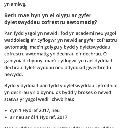
yn amlwg.
Beth mae hyn yn ei olygu ar gyfer
dyletswyddau cofrestru awtomatig?
Pan fydd ysgol yn newid i fod yn academi neu ysgol
waddoledig a'r cyflogwr yn newid ar gyfer cofrestru
awtomatig, mae'n golygu y bydd y dyletswyddau
cofrestru awtomatig yn dechrau o'r dechrau. O
ganlyniad i hynny, mae’r cyflogwr yn cael dyddiad
dechrau dyletswyddau neu ddyddiad gweithredu
newydd.
Bydd y dyddiad pan fydd y dyletswyddau cyfreithiol
yn dechrau yn dibynnu os bydd y broses o newid
statws yr ysgol wedi'i chwblhau:
cyn 1 Hydref 2017, neu
ar neu ar ôl 1 Hydref, 2017