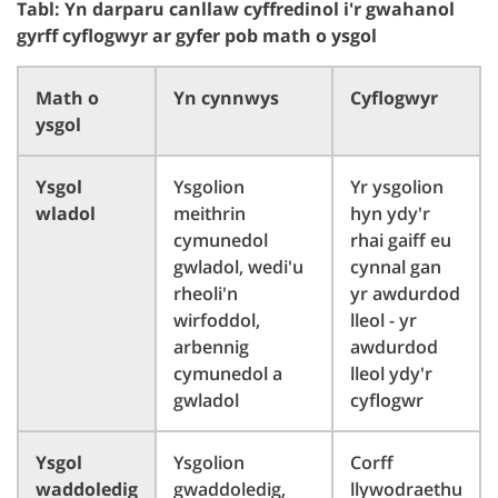
Tabl: Yn darparu canllaw cyffredinol i'r gwahanol
gyrff cyflogwyr ar gyfer pob math o ysgol
Math o
Yn cynnwys
Cyflogwyr
ysgol
Ysgol
Ysgolion
Yr ysgolion
wladol
meithrin
hyn ydy'r
cymunedol
rhai gaiff eu
gwladol, wedi'u
cynnal gan
rheoli'n
yr awdurdod
wirfoddol,
lleol - yr
arbennig
awdurdod
cymunedol a
lleol ydy'r
gwladol
cyflogwr
Ysgol
Ysgolion
Corff
waddoledig
gwaddoledig,
llywodraethu