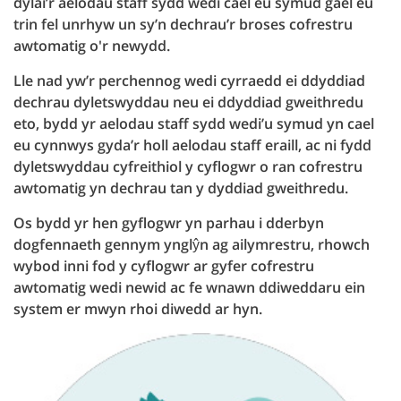
dylai’r aelodau staff sydd wedi cael eu symud gael eu
trin fel unrhyw un sy’n dechrau’r broses cofrestru
awtomatig o'r newydd.
Lle nad yw’r perchennog wedi cyrraedd ei ddyddiad
dechrau dyletswyddau neu ei ddyddiad gweithredu
eto, bydd yr aelodau staff sydd wedi’u symud yn cael
eu cynnwys gyda’r holl aelodau staff eraill, ac ni fydd
dyletswyddau cyfreithiol y cyflogwr o ran cofrestru
awtomatig yn dechrau tan y dyddiad gweithredu.
Os bydd yr hen gyflogwr yn parhau i dderbyn
dogfennaeth gennym ynglŷn ag ailymrestru, rhowch
wybod inni fod y cyflogwr ar gyfer cofrestru
awtomatig wedi newid ac fe wnawn ddiweddaru ein
system er mwyn rhoi diwedd ar hyn.