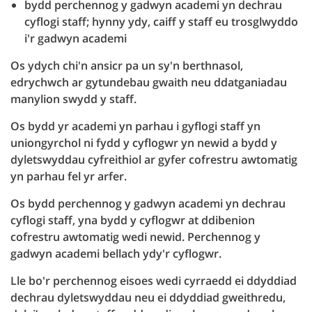
bydd perchennog y gadwyn academi yn dechrau
cyflogi staff; hynny ydy, caiff y staff eu trosglwyddo
i'r gadwyn academi
Os ydych chi'n ansicr pa un sy'n berthnasol,
edrychwch ar gytundebau gwaith neu ddatganiadau
manylion swydd y staff.
Os bydd yr academi yn parhau i gyflogi staff yn
uniongyrchol ni fydd y cyflogwr yn newid a bydd y
dyletswyddau cyfreithiol ar gyfer cofrestru awtomatig
yn parhau fel yr arfer.
Os bydd perchennog y gadwyn academi yn dechrau
cyflogi staff, yna bydd y cyflogwr at ddibenion
cofrestru awtomatig wedi newid. Perchennog y
gadwyn academi bellach ydy'r cyflogwr.
Lle bo'r perchennog eisoes wedi cyrraedd ei ddyddiad
dechrau dyletswyddau neu ei ddyddiad gweithredu,