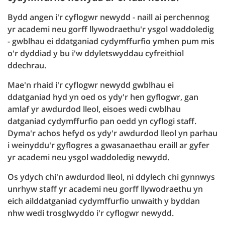
Bydd angen i'r cyflogwr newydd - naill ai perchennog
yr academi neu gorff llywodraethu'r ysgol waddoledig
- gwblhau ei ddatganiad cydymffurfio ymhen pum mis
o'r dyddiad y bu i'w ddyletswyddau cyfreithiol
ddechrau.
Mae'n rhaid i'r cyflogwr newydd gwblhau ei
ddatganiad hyd yn oed os ydy'r hen gyflogwr, gan
amlaf yr awdurdod lleol, eisoes wedi cwblhau
datganiad cydymffurfio pan oedd yn cyflogi staff.
Dyma'r achos hefyd os ydy'r awdurdod lleol yn parhau
i weinyddu'r gyflogres a gwasanaethau eraill ar gyfer
yr academi neu ysgol waddoledig newydd.
Os ydych chi'n awdurdod lleol, ni ddylech chi gynnwys
unrhyw staff yr academi neu gorff llywodraethu yn
eich ailddatganiad cydymffurfio unwaith y byddan
nhw wedi trosglwyddo i'r cyflogwr newydd.