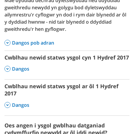
Mae dyddiad dechrau dyletswyddau neu ddyddiad
gweithredu newydd yn golygu bod dyletswyddau
ailymrestru'r cyflogwr yn dod i rym dair blynedd ar ôl
y dyddiad hwnnw - nid tair blynedd o ddyddiad
gweithredu'r hen gyflogwr.
Dangos pob adran
Cwblhau newid statws ysgol cyn 1 Hydref 2017
,
Dangos
Cwblhau newid statws ysgol ar ôl 1 Hydref
2017
,
Dangos
Oes angen i ysgol gwblhau datganiad
cydymffurfio newydd ar ôl iddi newid?