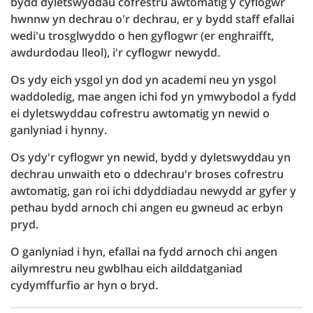
bydd dyletswyddau cofrestru awtomatig y cyflogwr
hwnnw yn dechrau o'r dechrau, er y bydd staff efallai
wedi'u trosglwyddo o hen gyflogwr (er enghraifft,
awdurdodau lleol), i'r cyflogwr newydd.
Os ydy eich ysgol yn dod yn academi neu yn ysgol
waddoledig, mae angen ichi fod yn ymwybodol a fydd
ei dyletswyddau cofrestru awtomatig yn newid o
ganlyniad i hynny.
Os ydy'r cyflogwr yn newid, bydd y dyletswyddau yn
dechrau unwaith eto o ddechrau'r broses cofrestru
awtomatig, gan roi ichi ddyddiadau newydd ar gyfer y
pethau bydd arnoch chi angen eu gwneud ac erbyn
pryd.
O ganlyniad i hyn, efallai na fydd arnoch chi angen
ailymrestru neu gwblhau eich ailddatganiad
cydymffurfio ar hyn o bryd.