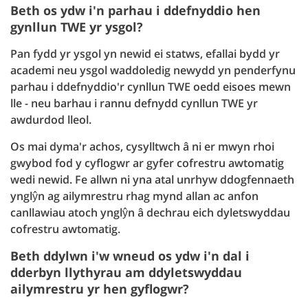
Beth os ydw i'n parhau i ddefnyddio hen
gynllun TWE yr ysgol?
Pan fydd yr ysgol yn newid ei statws, efallai bydd yr
academi neu ysgol waddoledig newydd yn penderfynu
parhau i ddefnyddio'r cynllun TWE oedd eisoes mewn
lle - neu barhau i rannu defnydd cynllun TWE yr
awdurdod lleol.
Os mai dyma'r achos, cysylltwch â ni er mwyn rhoi
gwybod fod y cyflogwr ar gyfer cofrestru awtomatig
wedi newid. Fe allwn ni yna atal unrhyw ddogfennaeth
ynglŷn ag ailymrestru rhag mynd allan ac anfon
canllawiau atoch ynglŷn â dechrau eich dyletswyddau
cofrestru awtomatig.
Beth ddylwn i'w wneud os ydw i'n dal i
dderbyn llythyrau am ddyletswyddau
ailymrestru yr hen gyflogwr?