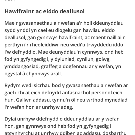
Hawlfraint ac eiddo deallusol
Mae'r gwasanaethau a'r wefan a'r holl ddeunyddiau
sydd ynddi yn cael eu diogelu gan hawliau eiddo
deallusol, gan gynnwys hawlfraint, ac maent naill ai'n
perthyn i'r rheoleiddiwr neu wedi'u trwyddedu iddo
i'w defnyddio. Mae deunyddiau'n cynnwys, ond heb
fod yn gyfyngedig i, y dyluniad, cynllun, golwg,
ymddangosiad, graffeg a dogfennau ar y wefan, yn
ogystal â chynnwys arall.
Rydym wedi sicrhau bod y gwasanaethau a'r wefan ar
gael i chi at eich defnydd anfasnachol personol eich
hun. Gallwn addasu, tynnu'n ôl neu wrthod mynediad
i'r wefan hon ar unrhyw adeg.
Dylai unrhyw ddefnydd o ddeunyddiau ar y wefan
hon, gan gynnwys ond heb fod yn gyfyngedig i
atgynhyrchu at unrhyw ddiben ac addasu, dosbarthu