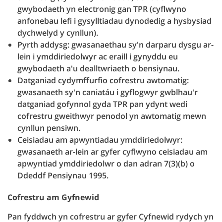
gwybodaeth yn electronig gan TPR (cyflwyno
anfonebau lefi i gysylltiadau dynodedig a hysbysiad
dychwelyd y cynllun).
Pyrth addysg: gwasanaethau sy'n darparu dysgu ar-
lein i ymddiriedolwyr ac eraill i gynyddu eu
gwybodaeth a'u dealltwriaeth o bensiynau.
Datganiad cydymffurfio cofrestru awtomatig:
gwasanaeth sy'n caniatáu i gyflogwyr gwblhau'r
datganiad gofynnol gyda TPR pan ydynt wedi
cofrestru gweithwyr penodol yn awtomatig mewn
cynllun pensiwn.
Ceisiadau am apwyntiadau ymddiriedolwyr:
gwasanaeth ar-lein ar gyfer cyflwyno ceisiadau am
apwyntiad ymddiriedolwr o dan adran 7(3)(b) o
Ddeddf Pensiynau 1995.
Cofrestru am Gyfnewid
Pan fyddwch yn cofrestru ar gyfer Cyfnewid rydych yn