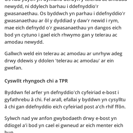
newydd, ni ddylech barhau i ddefnyddio'r
gwasanaethau. Os byddwch yn parhau i ddefnyddio'r
gwasanaethau ar ôl y dyddiad y daw'r newid i rym,
mae eich defnydd o'r gwasanaethau yn dangos eich
bod yn cytuno i gael eich rhwymo gan y telerau ac
amodau newydd.
Gallwch weld ein telerau ac amodau ar unrhyw adeg
drwy ddewis y ddolen 'telerau ac amodau' ar ein
gwefan.
Cyswllt rhyngoch chi a TPR
Byddwn fel arfer yn defnyddio'ch cyfeiriad e-bost i
gyfathrebu â chi. Fel arall, efallai y byddwn yn cysylltu
â chi gan ddefnyddio eich cyfeiriad post a'ch rhif ffôn.
Sylwch nad yw anfon gwybodaeth drwy e-bost yn
ddiogel a'i bod yn cael ei gwneud ar eich menter eich
hun.