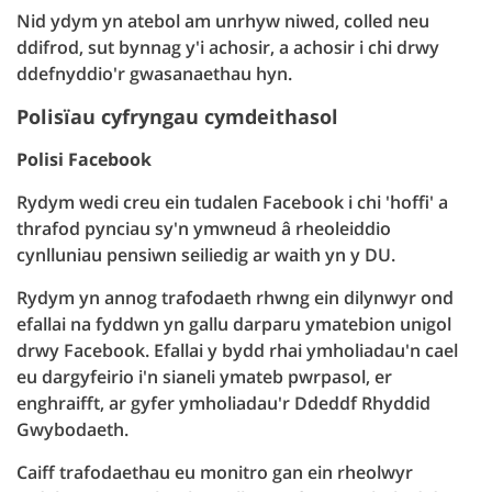
Nid ydym yn atebol am unrhyw niwed, colled neu
ddifrod, sut bynnag y'i achosir, a achosir i chi drwy
ddefnyddio'r gwasanaethau hyn.
Polisïau cyfryngau cymdeithasol
Polisi Facebook
Rydym wedi creu ein tudalen Facebook i chi 'hoffi' a
thrafod pynciau sy'n ymwneud â rheoleiddio
cynlluniau pensiwn seiliedig ar waith yn y DU.
Rydym yn annog trafodaeth rhwng ein dilynwyr ond
efallai na fyddwn yn gallu darparu ymatebion unigol
drwy Facebook. Efallai y bydd rhai ymholiadau'n cael
eu dargyfeirio i'n sianeli ymateb pwrpasol, er
enghraifft, ar gyfer ymholiadau'r Ddeddf Rhyddid
Gwybodaeth.
Caiff trafodaethau eu monitro gan ein rheolwyr