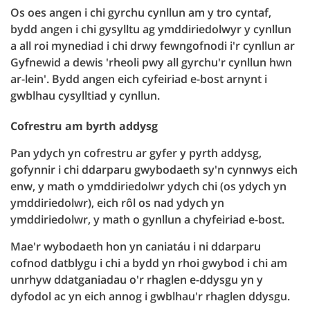
Os oes angen i chi gyrchu cynllun am y tro cyntaf,
bydd angen i chi gysylltu ag ymddiriedolwyr y cynllun
a all roi mynediad i chi drwy fewngofnodi i'r cynllun ar
Gyfnewid a dewis 'rheoli pwy all gyrchu'r cynllun hwn
ar-lein'. Bydd angen eich cyfeiriad e-bost arnynt i
gwblhau cysylltiad y cynllun.
Cofrestru am byrth addysg
Pan ydych yn cofrestru ar gyfer y pyrth addysg,
gofynnir i chi ddarparu gwybodaeth sy'n cynnwys eich
enw, y math o ymddiriedolwr ydych chi (os ydych yn
ymddiriedolwr), eich rôl os nad ydych yn
ymddiriedolwr, y math o gynllun a chyfeiriad e-bost.
Mae'r wybodaeth hon yn caniatáu i ni ddarparu
cofnod datblygu i chi a bydd yn rhoi gwybod i chi am
unrhyw ddatganiadau o'r rhaglen e-ddysgu yn y
dyfodol ac yn eich annog i gwblhau'r rhaglen ddysgu.