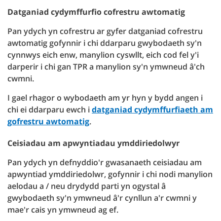
Datganiad cydymffurfio cofrestru awtomatig
Pan ydych yn cofrestru ar gyfer datganiad cofrestru
awtomatig gofynnir i chi ddarparu gwybodaeth sy'n
cynnwys eich enw, manylion cyswllt, eich cod fel y'i
darperir i chi gan TPR a manylion sy'n ymwneud â'ch
cwmni.
I gael rhagor o wybodaeth am yr hyn y bydd angen i
chi ei ddarparu ewch i
datganiad cydymffurfiaeth am
gofrestru awtomatig
.
Ceisiadau am apwyntiadau ymddiriedolwyr
Pan ydych yn defnyddio'r gwasanaeth ceisiadau am
apwyntiad ymddiriedolwr, gofynnir i chi nodi manylion
aelodau a / neu drydydd parti yn ogystal â
gwybodaeth sy'n ymwneud â'r cynllun a'r cwmni y
mae'r cais yn ymwneud ag ef.