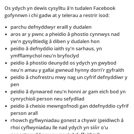
Os ydych yn dewis cysylltu â'n tudalen Facebook
gofynnwn i chi gadw at y telerau a restrir isod:
parchu defnyddwyr eraill y dudalen
aros ar y pwnc a pheidio â phostio cynnwys nad
yw'n gysylltiedig â diben y dudalen hon
peidio â defnyddio iaith sy'n sarhaus, yn
ymfflamychol neu'n bryfoclyd
peidio â phostio deunydd os ydych yn gwybod
neu'n amau y gallai gwneud hynny dorri'r gyfraith
peidio â chofrestru mwy nag un cyfrif defnyddiwr y
pen
peidio â dynwared neu'n honni ar gam eich bod yn
cynrychioli person neu sefydliad
peidio â cheisio mewngofnodi gan ddefnyddio cyfrif
person arall
rhowch gyflwyniadau gonest a chywir (peidiwch â
rhoi cyflwyniadau lle nad ydych yn siŵr o'u