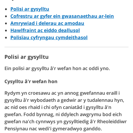
Polisi ar gysylltu
Cofrestru ar gyfer ein gwasanaethau ar-lein
Amrywiad i delerau ac amodau
Hawlfraint ac eiddo deallusol
Polisïau cyfryngau cymdeithasol
Polisi ar gysylltu
Ein polisi ar gysylltu â'r wefan hon ac oddi yno.
Cysylltu â'r wefan hon
Rydym yn croesawu ac yn annog gwefannau eraill i
gysylltu â'r wybodaeth a gedwir ar y tudalennau hyn,
ac nid oes rhaid i chi ofyn caniatâd i gysylltu â'n
gwefan. Fodd bynnag, ni ddylech awgrymu bod eich
gwefan na'ch cynnwys yn gysylltiedig â'r Rheoleiddiwr
Pensiynau nac wedi'i gymeradwyo ganddo.