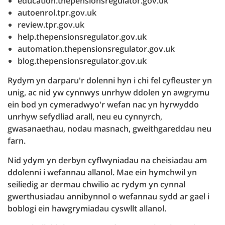
education.thepensionsregulator.gov.uk
autoenrol.tpr.gov.uk
review.tpr.gov.uk
help.thepensionsregulator.gov.uk
automation.thepensionsregulator.gov.uk
blog.thepensionsregulator.gov.uk
Rydym yn darparu'r dolenni hyn i chi fel cyfleuster yn
unig, ac nid yw cynnwys unrhyw ddolen yn awgrymu
ein bod yn cymeradwyo'r wefan nac yn hyrwyddo
unrhyw sefydliad arall, neu eu cynnyrch,
gwasanaethau, nodau masnach, gweithgareddau neu
farn.
Nid ydym yn derbyn cyflwyniadau na cheisiadau am
ddolenni i wefannau allanol. Mae ein hymchwil yn
seiliedig ar dermau chwilio ac rydym yn cynnal
gwerthusiadau annibynnol o wefannau sydd ar gael i
boblogi ein hawgrymiadau cyswllt allanol.