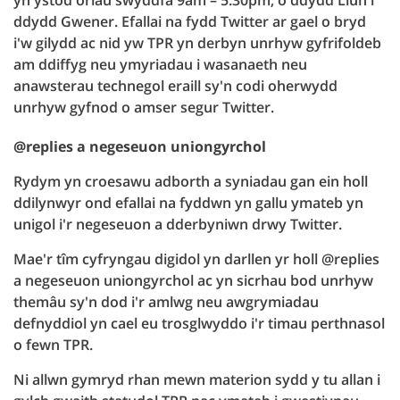
yn ystod oriau swyddfa 9am – 5.30pm, o ddydd Llun i
ddydd Gwener. Efallai na fydd Twitter ar gael o bryd
i'w gilydd ac nid yw TPR yn derbyn unrhyw gyfrifoldeb
am ddiffyg neu ymyriadau i wasanaeth neu
anawsterau technegol eraill sy'n codi oherwydd
unrhyw gyfnod o amser segur Twitter.
@replies a negeseuon uniongyrchol
Rydym yn croesawu adborth a syniadau gan ein holl
ddilynwyr ond efallai na fyddwn yn gallu ymateb yn
unigol i'r negeseuon a dderbyniwn drwy Twitter.
Mae'r tîm cyfryngau digidol yn darllen yr holl @replies
a negeseuon uniongyrchol ac yn sicrhau bod unrhyw
themâu sy'n dod i'r amlwg neu awgrymiadau
defnyddiol yn cael eu trosglwyddo i'r timau perthnasol
o fewn TPR.
Ni allwn gymryd rhan mewn materion sydd y tu allan i