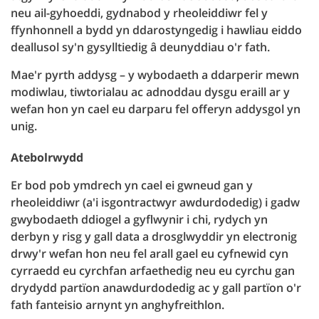
neu ail-gyhoeddi, gydnabod y rheoleiddiwr fel y
ffynhonnell a bydd yn ddarostyngedig i hawliau eiddo
deallusol sy'n gysylltiedig â deunyddiau o'r fath.
Mae'r pyrth addysg – y wybodaeth a ddarperir mewn
modiwlau, tiwtorialau ac adnoddau dysgu eraill ar y
wefan hon yn cael eu darparu fel offeryn addysgol yn
unig.
Atebolrwydd
Er bod pob ymdrech yn cael ei gwneud gan y
rheoleiddiwr (a'i isgontractwyr awdurdodedig) i gadw
gwybodaeth ddiogel a gyflwynir i chi, rydych yn
derbyn y risg y gall data a drosglwyddir yn electronig
drwy'r wefan hon neu fel arall gael eu cyfnewid cyn
cyrraedd eu cyrchfan arfaethedig neu eu cyrchu gan
drydydd partïon anawdurdodedig ac y gall partïon o'r
fath fanteisio arnynt yn anghyfreithlon.