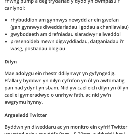
rhwng pump a deg trydariad y dydd yn cwmpasu'r
canlynol:
rhybuddion am gynnwys newydd ar ein gwefan
(gan gynnwys diweddariadau i godau a chanllawiau)
gwybodaeth am drefniadau siaradwyr allweddol
presenoldeb mewn digwyddiadau, datganiadau i'r
wasg, postiadau blogiau
Dilyn
Mae adolygu ein rhestr ddilynwyr yn gyfyngedig.
Efallai y byddwn yn dilyn cyfrifon yn ôl yn awtomatig
pan nad ydynt yn sbam. Nid yw cael eich dilyn yn ôl yn
cael ei gymeradwyo o unrhyw fath, ac nid yw'n
awgrymu hynny.
Argaeledd Twitter
Byddwn yn diweddaru ac yn monitro ein cyfrif Twitter