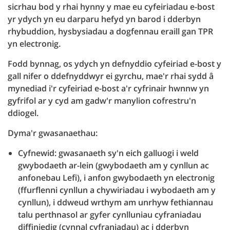
sicrhau bod y rhai hynny y mae eu cyfeiriadau e-bost
yr ydych yn eu darparu hefyd yn barod i dderbyn
rhybuddion, hysbysiadau a dogfennau eraill gan TPR
yn electronig.
Fodd bynnag, os ydych yn defnyddio cyfeiriad e-bost y
gall nifer o ddefnyddwyr ei gyrchu, mae'r rhai sydd â
mynediad i'r cyfeiriad e-bost a'r cyfrinair hwnnw yn
gyfrifol ar y cyd am gadw'r manylion cofrestru'n
ddiogel.
Dyma'r gwasanaethau:
Cyfnewid: gwasanaeth sy'n eich galluogi i weld
gwybodaeth ar-lein (gwybodaeth am y cynllun ac
anfonebau Lefi), i anfon gwybodaeth yn electronig
(ffurflenni cynllun a chywiriadau i wybodaeth am y
cynllun), i ddweud wrthym am unrhyw fethiannau
talu perthnasol ar gyfer cynlluniau cyfraniadau
diffiniedig (cynnal cyfraniadau) ac i dderbyn