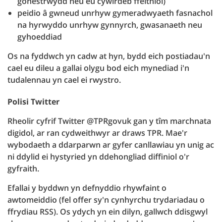
gonestrwydd neu eu cywirdeb ffeithiol)
peidio â gwneud unrhyw gymeradwyaeth fasnachol
na hyrwyddo unrhyw gynnyrch, gwasanaeth neu
gyhoeddiad
Os na fyddwch yn cadw at hyn, bydd eich postiadau'n
cael eu dileu a gallai olygu bod eich mynediad i'n
tudalennau yn cael ei rwystro.
Polisi Twitter
Rheolir cyfrif Twitter @TPRgovuk gan y tîm marchnata
digidol, ar ran cydweithwyr ar draws TPR. Mae'r
wybodaeth a ddarparwn ar gyfer canllawiau yn unig ac
ni ddylid ei hystyried yn ddehongliad diffiniol o'r
gyfraith.
Efallai y byddwn yn defnyddio rhywfaint o
awtomeiddio (fel offer sy'n cynhyrchu trydariadau o
ffrydiau RSS). Os ydych yn ein dilyn, gallwch ddisgwyl