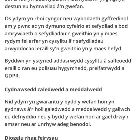
destun eu hymweliad â'n gwefan.
Os ydym yn rhoi cyngor neu wybodaeth gyffredinol
am y pwnc ac yn dymuno cyfeirio at sefydliad a bod
amrywiaeth o sefydliadau'n gweithio yn y maes,
rydym fel arfer yn cysylltu â'r sefydliadau
arwyddocaol eraill sy'n gweithio yn y maes hefyd.
Byddwn yn ystyried addasrwydd cysylltu â safleoedd
eraill o ran eu polisïau hygyrchedd, preifatrwydd a
GDPR.
Cydnawsedd caledwedd a meddalwedd
Nid ydym yn gwarantu y bydd y wefan hon yn
gydnaws â'r holl galedwedd a meddalwedd y gallwch
eu defnyddio neu y bydd y wefan hon ar gael drwy'r
amser neu ar unrhyw adeg benodol.
Diogelu rhag feirysau