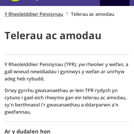
Y Rheoleiddiwr Pensiynau
Telerau ac amodau
Telerau ac amodau
Y Rheoleiddiwr Pensiynau (TPR), yw rheolwr y wefan, a
gall wneud newidiadau i gynnwys y wefan ar unrhyw
adeg heb rybudd.
Drwy gyrchu gwasanaethau ar-lein TPR rydych yn
cytuno i gael eich rhwymo gan ein telerau ac amodau,
sy'n berthnasol i'r gwasanaethau a ddarparwn a'n
gwefannau.
Ar y dudalen hon