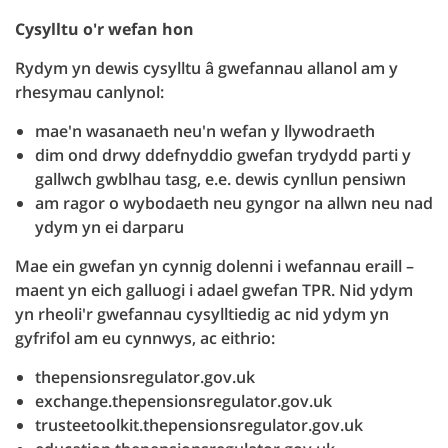
Cysylltu o'r wefan hon
Rydym yn dewis cysylltu â gwefannau allanol am y
rhesymau canlynol:
mae'n wasanaeth neu'n wefan y llywodraeth
dim ond drwy ddefnyddio gwefan trydydd parti y
gallwch gwblhau tasg, e.e. dewis cynllun pensiwn
am ragor o wybodaeth neu gyngor na allwn neu nad
ydym yn ei darparu
Mae ein gwefan yn cynnig dolenni i wefannau eraill –
maent yn eich galluogi i adael gwefan TPR. Nid ydym
yn rheoli'r gwefannau cysylltiedig ac nid ydym yn
gyfrifol am eu cynnwys, ac eithrio:
thepensionsregulator.gov.uk
exchange.thepensionsregulator.gov.uk
trusteetoolkit.thepensionsregulator.gov.uk