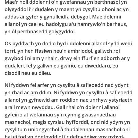
Mae'r holl ddolenni o'n gwefannau yn berthnasol yn
olygyddol i'r dudalen y maent yn cysylltu ohoni ac yn
addas ar gyfer y gynulleidfa debygol. Mae dolenni
allanol yn cael eu hadolygu a'u hamrywio'n barhaus,
yn ôl perthnasedd golygyddol.
Os byddwch yn dod o hyd i ddolenni allanol sydd wedi
torri, yn hen ffasiwn neu'n amhriodol, gallwch roi
gwybod i ni am y rhain, drwy ein ffurflen adborth ar y
dudalen, fel y gallwn eu gwirio, eu diweddaru, eu
disodli neu eu dileu.
Ni fyddwn fel arfer yn cysylltu â safleoedd nad ydynt
yn rhad ac am ddim. Ni fyddwn yn cysylltu â safleoedd
allanol yn gyfnewid am roddion nac unrhyw ystyriaeth
arall mewn nwyddau. Gall rhai o'n dolenni allanol
gyfeirio at wefannau sy'n cynnig gwasanaethau
masnachol, megis cyrsiau hyfforddi, ond nid ydym yn
cysylltu'n uniongyrchol â thudalennau masnachol oni
bai ei fod yn ddefnyddiol i'r defnyddiwr yng nghyd-