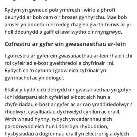
Rydym yn gwneud pob ymdrech i wirio a phrofi
deunydd ar bob cam o'r broses gynhyrchu. Mae bob
amser yn ddoeth i chi redeg rhaglen gwrth-feirws ar yr
holl ddeunydd a gaiff ei lawrlwytho o'r rhyngrwyd.
Cofrestru ar gyfer ein gwasanaethau ar-lein
I gofrestru ar gyfer ein gwasanaethau ar-lein rhaid i chi
roi cyfeiriad e-bost gweithredol a chyfrinair i ni.
Rydych chi'n cytuno i gadw eich cyfrinair yn
gyfrinachol ac yn ddiogel.
Efallai y bydd eich defnydd o'r gwasanaethau yn gofyn
i chi ddarparu eich cyfeiriad e-bost eich hun a
chyfeiriadau e-bost ar gyfer ac ar ran ymddiriedolwyr /
rheolwyr, cysylltiadau dychwelyd cynllun ac eraill.
Wrth wneud hynny, rydych yn cadarnhau eich
parodrwydd eich hun i dderbyn rhybuddion,
hysbysiadau a dogfennau eraill yn electronig a dylech