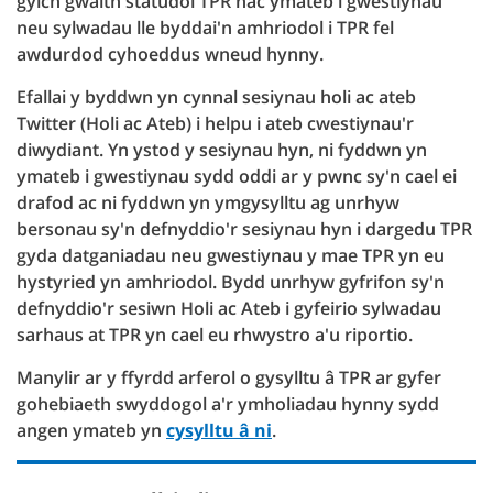
gylch gwaith statudol TPR nac ymateb i gwestiynau
neu sylwadau lle byddai'n amhriodol i TPR fel
awdurdod cyhoeddus wneud hynny.
Efallai y byddwn yn cynnal sesiynau holi ac ateb
Twitter (Holi ac Ateb) i helpu i ateb cwestiynau'r
diwydiant. Yn ystod y sesiynau hyn, ni fyddwn yn
ymateb i gwestiynau sydd oddi ar y pwnc sy'n cael ei
drafod ac ni fyddwn yn ymgysylltu ag unrhyw
bersonau sy'n defnyddio'r sesiynau hyn i dargedu TPR
gyda datganiadau neu gwestiynau y mae TPR yn eu
hystyried yn amhriodol. Bydd unrhyw gyfrifon sy'n
defnyddio'r sesiwn Holi ac Ateb i gyfeirio sylwadau
sarhaus at TPR yn cael eu rhwystro a'u riportio.
Manylir ar y ffyrdd arferol o gysylltu â TPR ar gyfer
gohebiaeth swyddogol a'r ymholiadau hynny sydd
angen ymateb yn
cysylltu â ni
.