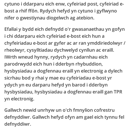
cytuno i ddarparu eich enw, cyfeiriad post, cyfeiriad e-
bost a rhif ffôn. Rydych hefyd yn cytuno i gyflwyno
nifer o gwestiynau diogelwch ag atebion.
Efallai y bydd eich defnydd o'r gwasanaethau yn gofyn
i chi ddarparu eich cyfeiriad e-bost eich hun a
chyfeiriadau e-bost ar gyfer ac ar ran ymddiriedolwyr /
rheolwyr, cysylltiadau dychwelyd cynllun ac eraill.
IWrth wneud hynny, rydych yn cadarnhau eich
parodrwydd eich hun i dderbyn rhybuddion,
hysbysiadau a dogfennau eraill yn electronig a dylech
sicrhau bod y rhai y mae eu cyfeiriadau e-bost yr
ydych yn eu darparu hefyd yn barod i dderbyn
hysbysiadau, hysbysiadau a dogfennau eraill gan TPR
yn electronig.
Gallwch newid unrhyw un o'ch fmnylion cofrestru
defnyddiwr. Gallwch hefyd ofyn am gael eich tynnu fel
defnyddiwr.