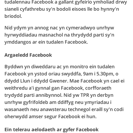
tudalennau Facebook a gallant gyfeirio ymholiad drwy
sianeli cyfathrebu sy'n bodoli eisoes lle bo hynny'n
briodol.
Nid ydym yn annog nac yn cymeradwyo unrhyw
hyrwyddiadau masnachol na thrydydd parti sy'n
ymddangos ar ein tudalen Facebook.
Argaeledd Facebook
Byddwn yn diweddaru ac yn monitro ein tudalen
Facebook yn ystod oriau swyddfa, 9am i 5.30pm, o
ddydd Llun i ddydd Gwener. Mae Facebook yn cael ei
weithredu a'i gynnal gan Facebook, corfforaeth
trydydd parti annibynnol. Nid yw TPR yn derbyn
unrhyw gyfrifoldeb am ddiffyg neu ymyriadau i
wasanaeth neu anawsterau technegol eraill sy'n codi
oherwydd amser segur Facebook ei hun.
Ein telerau aelodaeth ar gyfer Facebook