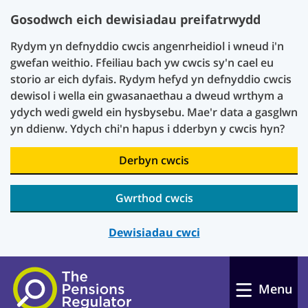
Gosodwch eich dewisiadau preifatrwydd
Rydym yn defnyddio cwcis angenrheidiol i wneud i'n
gwefan weithio. Ffeiliau bach yw cwcis sy'n cael eu
storio ar eich dyfais. Rydym hefyd yn defnyddio cwcis
dewisol i wella ein gwasanaethau a dweud wrthym a
ydych wedi gweld ein hysbysebu. Mae'r data a gasglwn
yn ddienw. Ydych chi'n hapus i dderbyn y cwcis hyn?
Derbyn cwcis
Gwrthod cwcis
Dewisiadau cwci
Skip to main content
Menu