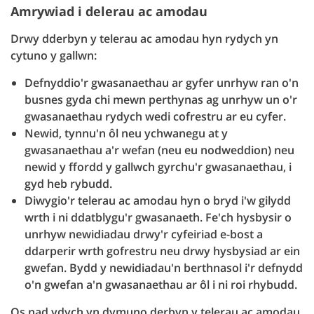
Amrywiad i delerau ac amodau
Drwy dderbyn y telerau ac amodau hyn rydych yn
cytuno y gallwn:
Defnyddio'r gwasanaethau ar gyfer unrhyw ran o'n
busnes gyda chi mewn perthynas ag unrhyw un o'r
gwasanaethau rydych wedi cofrestru ar eu cyfer.
Newid, tynnu'n ôl neu ychwanegu at y
gwasanaethau a'r wefan (neu eu nodweddion) neu
newid y ffordd y gallwch gyrchu'r gwasanaethau, i
gyd heb rybudd.
Diwygio'r telerau ac amodau hyn o bryd i'w gilydd
wrth i ni ddatblygu'r gwasanaeth. Fe'ch hysbysir o
unrhyw newidiadau drwy'r cyfeiriad e-bost a
ddarperir wrth gofrestru neu drwy hysbysiad ar ein
gwefan. Bydd y newidiadau'n berthnasol i'r defnydd
o'n gwefan a'n gwasanaethau ar ôl i ni roi rhybudd.
Os nad ydych yn dymuno derbyn y telerau ac amodau