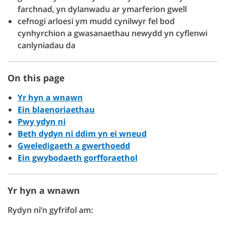
farchnad, yn dylanwadu ar ymarferion gwell
cefnogi arloesi ym mudd cynilwyr fel bod
cynhyrchion a gwasanaethau newydd yn cyflenwi
canlyniadau da
On this page
Yr hyn a wnawn
Ein blaenoriaethau
Pwy ydyn ni
Beth dydyn ni ddim yn ei wneud
Gweledigaeth a gwerthoedd
Ein gwybodaeth gorfforaethol
Yr hyn a wnawn
Rydyn ni’n gyfrifol am: