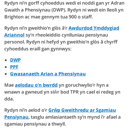
Rydyn ni’n gorff cyhoeddus wedi ei noddi gan yr Adran
Gwaith a Phensiynau (DWP). Rydyn ni wedi ein lleoli yn
Brighton ac mae gennym tua 900 o staff.
Rydyn ni’n gweithio’n glòs â’r
Awdurdod Ymddygiad
Ariannol
sy’n rheoleiddio cynlluniau pensiynau
personol. Rydyn ni hefyd yn gweithio’n glòs â chyrff
cyhoeddus eraill gan gynnwys:
DWP
PPF
Gwasanaeth Arian a Phensiynau
Mae
aelodau o’n bwrdd
yn goruchwylio’r hyn a
wnawn a gwneud yn siŵr bod TPR yn cael ei redeg yn
dda.
Rydyn ni’n aelod o’r
Grŵp Gweithredu ar Sgamiau
Pensiynau
, tasglu amlasiantaeth sy’n mynd i’r afael a
sgamiau pensiynau a thwyll.