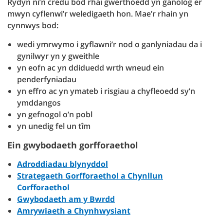
Rydyn ni’n credu bod rhai gwerthoedd yn ganolog er
mwyn cyflenwi’r weledigaeth hon. Mae’r rhain yn
cynnwys bod:
wedi ymrwymo i gyflawni’r nod o ganlyniadau da i
gynilwyr yn y gweithle
yn eofn ac yn ddiduedd wrth wneud ein
penderfyniadau
yn effro ac yn ymateb i risgiau a chyfleoedd sy’n
ymddangos
yn gefnogol o’n pobl
yn unedig fel un tîm
Ein gwybodaeth gorfforaethol
Adroddiadau blynyddol
Strategaeth Gorfforaethol a Chynllun
Corfforaethol
Gwybodaeth am y Bwrdd
Amrywiaeth a Chynhwysiant