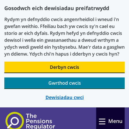
Gosodwch eich dewisiadau preifatrwydd
Rydym yn defnyddio cwcis angenrheidiol i wneud i'n
gwefan weithio. Ffeiliau bach yw cwcis sy'n cael eu
storio ar eich dyfais. Rydym hefyd yn defnyddio cwcis
dewisol i wella ein gwasanaethau a dweud wrthym a
ydych wedi gweld ein hysbysebu. Mae'r data a gasglwn
yn ddienw. Ydych chi'n hapus i dderbyn y cwcis hyn?
Derbyn cwcis
Gwrthod cwcis
Dewisiadau cwci
Skip to main content
Menu