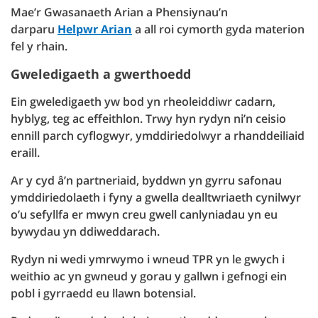
Mae’r Gwasanaeth Arian a Phensiynau’n
darparu
Helpwr Arian
a all roi cymorth gyda materion
fel y rhain.
Gweledigaeth a gwerthoedd
Ein gweledigaeth yw bod yn rheoleiddiwr cadarn,
hyblyg, teg ac effeithlon. Trwy hyn rydyn ni’n ceisio
ennill parch cyflogwyr, ymddiriedolwyr a rhanddeiliaid
eraill.
Ar y cyd â’n partneriaid, byddwn yn gyrru safonau
ymddiriedolaeth i fyny a gwella dealltwriaeth cynilwyr
o’u sefyllfa er mwyn creu gwell canlyniadau yn eu
bywydau yn ddiweddarach.
Rydyn ni wedi ymrwymo i wneud TPR yn le gwych i
weithio ac yn gwneud y gorau y gallwn i gefnogi ein
pobl i gyrraedd eu llawn botensial.