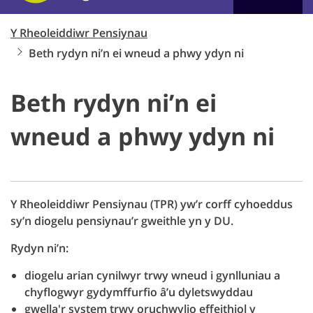
Y Rheoleiddiwr Pensiynau
Beth rydyn ni’n ei wneud a phwy ydyn ni
Beth rydyn ni’n ei
wneud a phwy ydyn ni
Y Rheoleiddiwr Pensiynau (TPR) yw’r corff cyhoeddus
sy’n diogelu pensiynau’r gweithle yn y DU.
Rydyn ni’n:
diogelu arian cynilwyr trwy wneud i gynlluniau a
chyflogwyr gydymffurfio â’u dyletswyddau
gwella'r system trwy oruchwylio effeithiol y