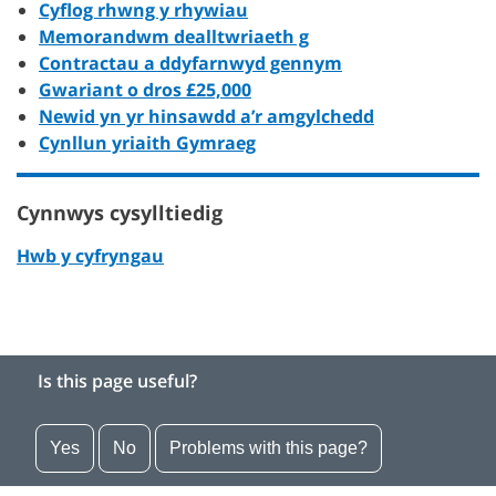
Cyflog rhwng y rhywiau
Memorandwm dealltwriaeth g
Contractau a ddyfarnwyd gennym
Gwariant o dros £25,000
Newid yn yr hinsawdd a’r amgylchedd
Cynllun yriaith Gymraeg
Cynnwys cysylltiedig
Hwb y cyfryngau
Is this page useful?
Yes
No
Problems with this page?