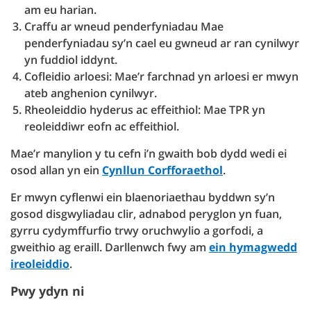
am eu harian.
Craffu ar wneud penderfyniadau Mae
penderfyniadau sy’n cael eu gwneud ar ran cynilwyr
yn fuddiol iddynt.
Cofleidio arloesi: Mae’r farchnad yn arloesi er mwyn
ateb anghenion cynilwyr.
Rheoleiddio hyderus ac effeithiol: Mae TPR yn
reoleiddiwr eofn ac effeithiol.
Mae’r manylion y tu cefn i’n gwaith bob dydd wedi ei
osod allan yn ein
Cynllun Corfforaethol
.
Er mwyn cyflenwi ein blaenoriaethau byddwn sy’n
gosod disgwyliadau clir, adnabod peryglon yn fuan,
gyrru cydymffurfio trwy oruchwylio a gorfodi, a
gweithio ag eraill. Darllenwch fwy am
ein hymagwedd
ireoleiddio
.
Pwy ydyn ni