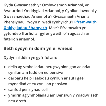
Gyda Gwasanaeth yr Ombwdsmon Ariannol, yr
Awdurdod Ymddygiad Ariannol, y Cynllun Iawndal y
Gwasanaethau Ariannol a’r Gwasanaeth Arian a
Phensiynau, rydyn ni wedi cynhyrchu’r
Fframwaith
Goblygiadau Ehangach
. Mae’r Fframwaith yn
gytundeb ffurfiol ar gyfer gweithio’n agosach ar
faterion ariannol.
Beth dydyn ni ddim yn ei wneud
Dydyn ni ddim yn gyfrifol am:
delio ag ymholiadau neu gwynion gan aelodau
cynllun am fuddion eu pensiwn
darparu help i aelodau cynllun ar sut i gael
mynediad at eu cynilion pensiwn
canfod pensiynau coll
ymdrin ag ymholiadau am Bensiwn y Wladwriaeth
neu dreth