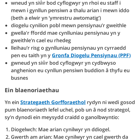
wneud yn siŵr bod cyflogwyr yn rhoi eu staff i
mewn i gynllun pensiwn a thalu arian i mewn iddo
(beth a elwir yn ‘ymrestru awtomatig’)
diogelu cynilion pobl mewn pensiynau’r gweithle
gwella'r ffordd mae cynlluniau pensiynau yn y
gweithle’n cael eu rhedeg
lleihau’r risg o gynlluniau pensiynau yn cyrraedd
pen eu taith yn y
Gronfa Diogelu Pensiynau (PPF)
gwneud yn siŵr bod cyflogwyr yn cydbwyso
anghenion eu cynllun pensiwn buddion â thyfu eu
busnes
Ein blaenoriaethau
Yn ein
Strategaeth Gorfforaethol
rydyn ni wedi gosod
pum blaenoriaeth lefel uchel, pob un â nod strategol,
sy’n dynodi ein meysydd craidd o ganolbwyntio:
Diogelwch: Mae arian cynilwyr yn ddiogel.
Gwerth am arian: Mae cynilwyr yn cael gwerth da