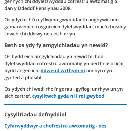
gennych chi ddyletswyddau cofrestru awtomatig o
dan y Ddeddf Pensiynau 2008.
Os ydych chi'n cyflwyno gwybodaeth anghywir neu
gamarweiniol i osgoi eich dyletswyddau, mae'n bosib y
cewch chi ddirwy neu eich erlyn.
Beth os ydy fy amgylchiadau yn newid?
Os bydd eich amgylchiadau yn newid fel bod
dyletswyddau cofrestru awtomatig yn berthnasol ichi,
bydd angen ichi
ddweud wrthym ni
am hyn cyn
gynted â phosibl.
Os ydych chi wedi rhoi'r gorau i gyflogi unrhyw un yn
eich cartref,
cysylltwch gyda ni i roi gwybod
.
Cysylltiadau defnyddiol
Cyfarwyddwyr a chofrestru awtomatig - oes