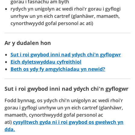
gorau i fasnachu am byth
rydych yn unigolyn ac wedi rhoi'r gorau i gyflogi
unrhyw un yn eich cartref (glanhäwr, mamaeth,
cynorthwyydd gofal personol ac ati)
Ar y dudalen hon
Sut i roi gwybod inni nad ydych chi'n gyflogwr
Eich dyletswyddau cyfreithiol
Beth os ydy fy amgylchiadau yn newid?
Sut i roi gwybod inni nad ydych chi'n gyflogwr
Fodd bynnag, os ydych chi'n unigolyn ac wedi rhoi'r
gorau i gyflogi unrhyw un yn eich cartref (glanhäwr,
mamaeth, cynorthwyydd gofal personol ac
ati)
cysylltwch gyda ni i roi gwybod os gwelwch yn
dda.