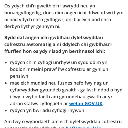
Os ydych chi’n gweithio’n llawrydd neu yn
hunangyflogedig, does dim angen ichi ddweud wrthym
ni nad ydych chi’n gyflogwr, oni bai eich bod chi’n
derbyn llythyr gennym ni.
Bydd dal angen ichi gwblhau dyletswyddau
cofrestru awtomatig a ni ddylech chi gwblhau'r
ffurflen hon os ydy'r isod yn berthnasol ichi:
rydych chi'n cyflogi unrhyw un sydd ddim yn
bodloni'r meini prawf i'w cofrestru ar gynllun
pensiwn
mae eich mudiad neu fusnes hefo fwy nag un
cyfarwyddwr gytundeb gwaith - gallwch ddod o hyd
i fwy o wybodaeth am gytundebau gwaith ar yr
adran statws cyflogaeth ar
wefan GOV.UK
.
rydych yn bwriadu cyflogi rhywun
Am fwy o wybodaeth am eich dyletswyddau cofrestru