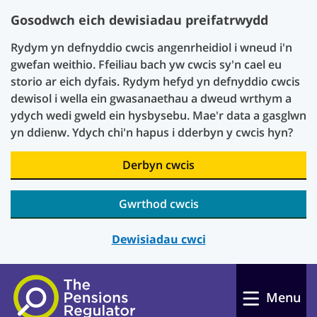
Gosodwch eich dewisiadau preifatrwydd
Rydym yn defnyddio cwcis angenrheidiol i wneud i'n
gwefan weithio. Ffeiliau bach yw cwcis sy'n cael eu
storio ar eich dyfais. Rydym hefyd yn defnyddio cwcis
dewisol i wella ein gwasanaethau a dweud wrthym a
ydych wedi gweld ein hysbysebu. Mae'r data a gasglwn
yn ddienw. Ydych chi'n hapus i dderbyn y cwcis hyn?
Derbyn cwcis
Gwrthod cwcis
Dewisiadau cwci
Skip to main content
Menu