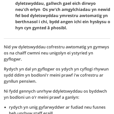
dyletswyddau, gallwch gael eich dirwyo
neu'ch erlyn Os yw'ch amgylchiadau yn newid
fel bod dyletswyddau ymrestru awtomatig yn
berthnasol i chi, bydd angen ichi ein hysbysu o
hyn cyn gynted â phosibl.
Nid yw dyletswyddau cofrestru awtomatig yn gymwys
os na chaiff cwmni neu unigolyn ei ystyried yn
gyflogwr.
Rydych yn dal yn gyflogwr os ydych yn cyflogi rhywun
sydd ddim yn bodloni'r meini prawf i'w cofrestru ar
gynllun pensiwn.
Ni fydd gennych unrhyw ddyletswyddau os byddwch
yn bodloni un o’r meini prawf a ganlyn:
rydych yn unig gyfarwyddwr ar fudiad neu fusnes
heb unrhyw staff eraill