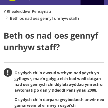
Y Rheoleiddiwr Pensiynau
Beth os nad oes gennyf unrhyw staff?
Beth os nad oes gennyf
unrhyw staff?
!
Os ydych chi'n dweud wrthym nad ydych yn
Pwysig
gyflogwr, mae'n golygu eich bod wedi datgan
nad oes gennych chi ddyletswyddau ymrestru
awtomatig o dan y Ddeddf Pensiynau 2008.
Os ydych chi'n darparu gwybodaeth anwir neu
gamarweiniol er mwyn osgoi'ch