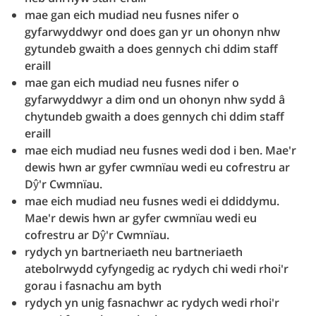
mae gan eich mudiad neu fusnes nifer o
gyfarwyddwyr ond does gan yr un ohonyn nhw
gytundeb gwaith a does gennych chi ddim staff
eraill
mae gan eich mudiad neu fusnes nifer o
gyfarwyddwyr a dim ond un ohonyn nhw sydd â
chytundeb gwaith a does gennych chi ddim staff
eraill
mae eich mudiad neu fusnes wedi dod i ben. Mae'r
dewis hwn ar gyfer cwmnïau wedi eu cofrestru ar
Dŷ'r Cwmnïau.
mae eich mudiad neu fusnes wedi ei ddiddymu.
Mae'r dewis hwn ar gyfer cwmnïau wedi eu
cofrestru ar Dŷ'r Cwmnïau.
rydych yn bartneriaeth neu bartneriaeth
atebolrwydd cyfyngedig ac rydych chi wedi rhoi'r
gorau i fasnachu am byth
rydych yn unig fasnachwr ac rydych wedi rhoi'r