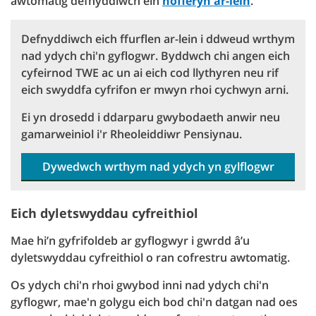
awtomatig defnyddiwch ein
hofferyn ar-lein
.
Defnyddiwch eich ffurflen ar-lein i ddweud wrthym
nad ydych chi'n gyflogwr. Byddwch chi angen eich
cyfeirnod TWE ac un ai eich cod llythyren neu rif
eich swyddfa cyfrifon er mwyn rhoi cychwyn arni.
Ei yn drosedd i ddarparu gwybodaeth anwir neu
gamarweiniol i'r Rheoleiddiwr Pensiynau.
Dywedwch wrthym nad ydych yn gylflogwr
Eich dyletswyddau cyfreithiol
Mae hi’n gyfrifoldeb ar gyflogwyr i gwrdd â’u
dyletswyddau cyfreithiol o ran cofrestru awtomatig.
Os ydych chi'n rhoi gwybod inni nad ydych chi'n
gyflogwr, mae'n golygu eich bod chi'n datgan nad oes