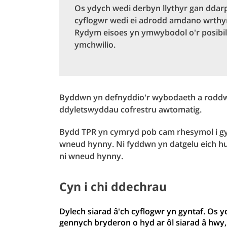
Os ydych wedi derbyn llythyr gan ddar
cyflogwr wedi ei adrodd amdano wrthym 
Rydym eisoes yn ymwybodol o'r posibil
ymchwilio.
Byddwn yn defnyddio'r wybodaeth a roddwch 
ddyletswyddau cofrestru awtomatig.
Bydd TPR yn cymryd pob cam rhesymol i gyn
wneud hynny. Ni fyddwn yn datgelu eich huna
ni wneud hynny.
Cyn i chi ddechrau
Dylech siarad â'ch cyflogwr yn gyntaf. Os 
gennych bryderon o hyd ar ôl siarad â hwy