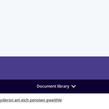
Document library
yderon am eich pensiwn gweithle