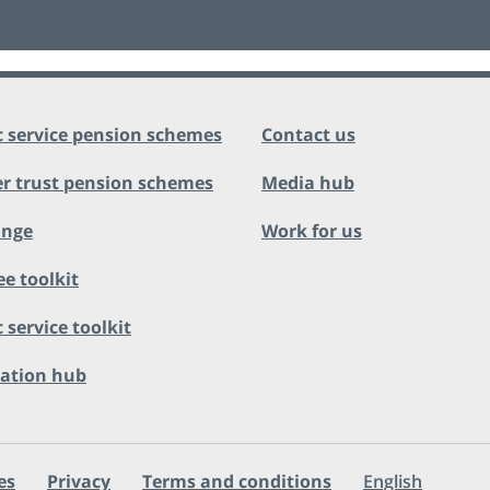
c service pension schemes
Contact us
r trust pension schemes
Media hub
ange
Work for us
ee toolkit
 service toolkit
ation hub
es
Privacy
Terms and conditions
English