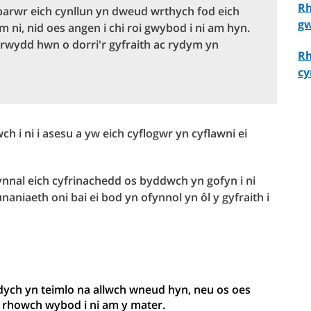
Rh
parwr eich cynllun yn dweud wrthych fod eich
gw
ni, nid oes angen i chi roi gwybod i ni am hyn.
rwydd hwn o dorri'r gyfraith ac rydym yn
Rh
cy
i ni i asesu a yw eich cyflogwr yn cyflawni ei
nal eich cyfrinachedd os byddwch yn gofyn i ni
niaeth oni bai ei bod yn ofynnol yn ôl y gyfraith i
ydych yn teimlo na allwch wneud hyn, neu os oes
, rhowch wybod i ni am y mater.