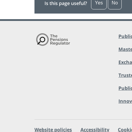
Is this page useful?
Yes
No
Publi
Maste
Exch
Trust
Public
Innov
Website policies
Accessibility
Cooki