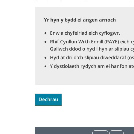
Yr hyn y bydd ei angen arnoch
Enw a chyfeiriad eich cyflogwr.
Rhif Cynllun Wrth Ennill (PAYE) eich 
Gallwch ddod o hyd i hyn ar slipiau 
Hyd at dri o'ch slipiau diweddaraf (os
Y dystiolaeth rydych am ei hanfon a
Dechrau