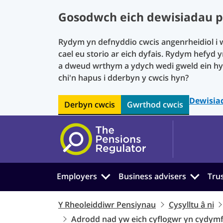
Gosodwch eich dewisiadau p
Rydym yn defnyddio cwcis angenrheidiol i w
cael eu storio ar eich dyfais. Rydym hefyd 
a dweud wrthym a ydych wedi gweld ein hy
chi'n hapus i dderbyn y cwcis hyn?
Dewisia
Derbyn cwcis
Gwrthod cwcis
Skip to main content
Employers
Business advisers
Tru
Y Rheoleiddiwr Pensiynau
Cysylltu â ni
Adrodd nad yw eich cyflogwr yn cydymf