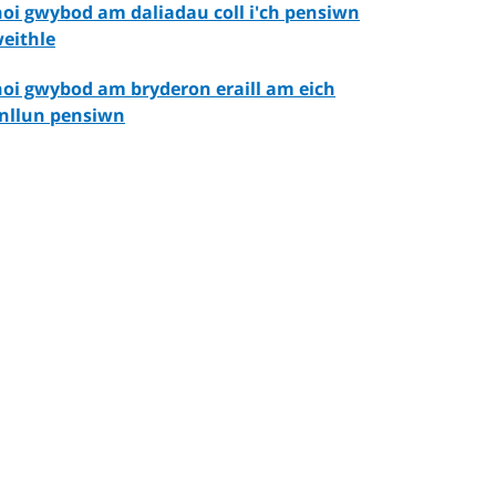
oi gwybod am daliadau coll i'ch pensiwn
eithle
oi gwybod am bryderon eraill am eich
nllun pensiwn