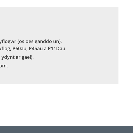
cyflogwr (os oes ganddo un).
cyflog, P60au, P45au a P11Dau.
 ydynt ar gael).
tom.