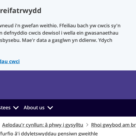
reifatrwydd
neud i'n gwefan weithio. Ffeiliau bach yw cwcis sy'n
yn defnyddio cwcis dewisol i wella ein gwasanaethau
sbysebu. Mae'r data a gasglwn yn ddienw. Ydych
dau cwci
stees
About us
Aelodau'r cynllun: â phwy i gysylltu
Rhoi gwybod am br
furfio â'i ddyletswyddau pensiwn gweithle