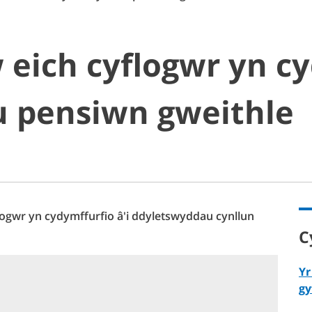
eich cyflogwr yn cy
 pensiwn gweithle
ogwr yn cydymffurfio â'i ddyletswyddau cynllun
C
Yr
gy